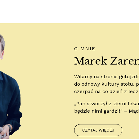
O MNIE
Marek Zare
Witamy na stronie gotujz
do odnowy kultury stołu, pr
czerpać na co dzień z lecz
„Pan stworzył z ziemi leka
będzie nimi gardził” – Mą
CZYTAJ WIĘCEJ