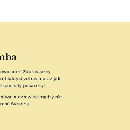
mba
drowo.com! Zapraszamy
ofilaktyki zdrowia oraz jak
niczej siły pokarmu!
rstwa, a człowiek mądry nie
drość Syracha