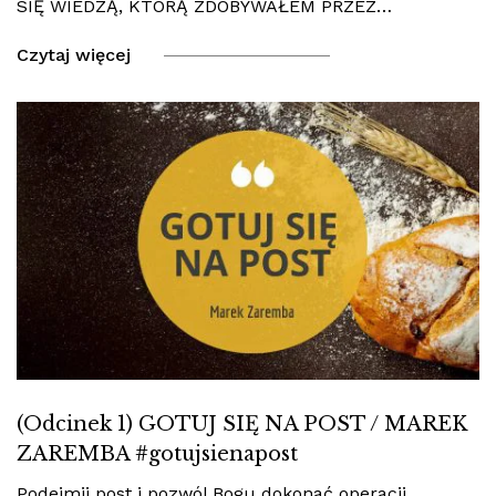
SIĘ WIEDZĄ, KTÓRĄ ZDOBYWAŁEM PRZEZ…
Czytaj więcej
(Odcinek 1) GOTUJ SIĘ NA POST / MAREK
ZAREMBA #gotujsienapost
Podejmij post i pozwól Bogu dokonać operacji