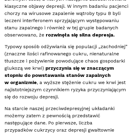
klasyczne objawy depresji. W innym badaniu pacjenci
chorzy na wirusowe zapalenie wątroby typu B byli
leczeni interferonem sprzyjającym występowaniu
stanu zapalnego i również w tej grupie badanych
obserwowano, że
rozwinęła się silna depresja.
Typowy spos
ó
b odżywiania się populacji „zachodniej”
(znaczne ilości rafinowanego cukru, nienaturalne
tłuszcze i pożywienie powodujące chaos gospodarki
glukozą we krwi)
przyczynia się w znaczącym
stopniu do powstawania stanów zapalnych
w organizmie
, a wyższe stężenie cukru we krwi jest
najistotniejszym czynnikiem ryzyka przyczyniającym
się do rozwoju depresji.
Na starcie naszej przeciwdepresyjnej układanki
możemy zatem z pewnością przedstawić
następujące dane. Po pierwsze, liczba
przypadk
ó
w cukrzycy oraz depresji gwałtownie