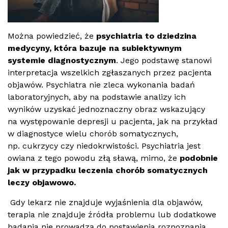
Można powiedzieć, że
psychiatria to dziedzina
medycyny, która bazuje na subiektywnym
systemie diagnostycznym
. Jego podstawę stanowi
interpretacja wszelkich zgłaszanych przez pacjenta
objaw
ó
w. Psychiatra nie zleca wykonania badań
laboratoryjnych, aby na podstawie analizy ich
wynik
ó
w uzyskać jednoznaczny obraz wskazujący
na występowanie depresji u pacjenta, jak na przykład
w diagnostyce wielu chor
ó
b somatycznych,
np. cukrzycy czy niedokrwistości. Psychiatria jest
owiana z tego powodu złą sławą, mimo, że
podobnie
jak w przypadku leczenia chorób somatycznych
leczy objawowo.
Gdy lekarz nie znajduje wyjaśnienia dla objaw
ó
w,
terapia nie znajduje źródła problemu lub dodatkowe
badania nie prowadzą do postawienia rozpoznania,