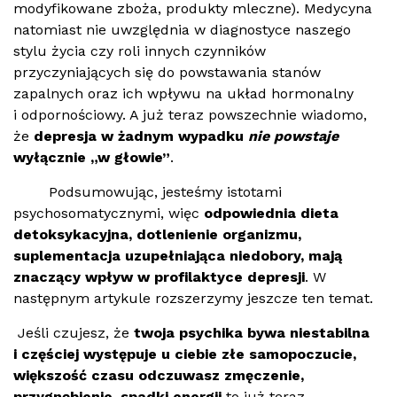
modyfikowane zboża, produkty mleczne). Medycyna
natomiast nie uwzględnia w diagnostyce naszego
stylu życia czy roli innych czynników
przyczyniających się do powstawania stanów
zapalnych oraz ich wpływu na układ hormonalny
i odpornościowy. A już teraz powszechnie wiadomo,
że
depresja w żadnym wypadku
nie powstaje
wyłącznie „w głowie”
.
Podsumowując, jesteśmy istotami
psychosomatycznymi, więc
odpowiednia dieta
detoksykacyjna, dotlenienie organizmu,
suplementacja uzupełniająca niedobory, mają
znaczący wpływ w profilaktyce depresji
. W
następnym artykule rozszerzymy jeszcze ten temat.
Jeśli czujesz, że
twoja psychika bywa niestabilna
i częściej występuje u ciebie złe samopoczucie,
większość czasu odczuwasz zmęczenie,
przygnębienie, spadki energii
to już teraz