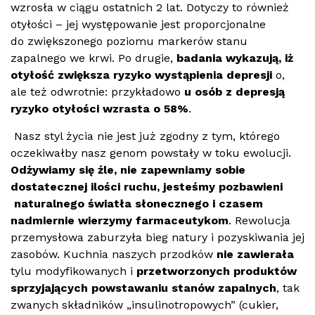
wzrosła w ciągu ostatnich 2 lat. Dotyczy to r
ó
wnież
otyłoś
ci
– jej występowanie jest proporcjonalne
do zwiększonego poziomu marker
ó
w stanu
zapalnego we krwi. Po drugie,
badania wykazują, iż
otyłość zwiększa ryzyko wystąpienia depresji
o,
ale też odwrotnie: przykładowo
u os
ó
b z depresją
ryzyko otyłości wzrasta o 58%
.
Nasz styl życia nie jest już zgodny z tym, kt
ó
rego
oczekiwałby nasz genom powstały w toku ewolucji.
Odżywiamy się źle, nie zapewniamy sobie
dostatecznej ilości ruchu, jesteśmy pozbawieni
naturalnego światła słonecznego i czasem
nadmiernie wierzymy farmaceutykom
. Rewolucja
przemysłowa zaburzyła bieg natury i pozyskiwania jej
zasob
ó
w. Kuchnia naszych przodk
ó
w
nie zawierała
tylu modyfikowanych i
przetworzonych produktów
sprzyjających powstawaniu stanów zapalnych
, tak
zwanych składnik
ó
w „insulinotropowych” (cukier,