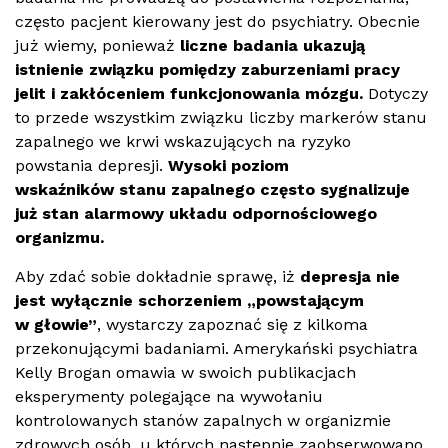
często pacjent kierowany jest do psychiatry. Obecnie
już wiemy, ponieważ
liczne badania ukazują
istnienie związku pomiędzy zaburzeniami pracy
jelit i zakłóceniem funkcjonowania m
ó
zgu.
Dotyczy
to przede wszystkim związku liczby marker
ó
w stanu
zapalnego we krwi wskazujących na ryzyko
powstania depresji.
Wysoki poziom
wskaźnik
ó
w stanu zapalnego często sygnalizuje
już stan alarmowy układu odpornościowego
organizmu.
Aby zdać sobie dokładnie sprawę, iż
depresja nie
jest wyłącznie schorzeniem „powstającym
w głowie”
, wystarczy zapoznać się z kilkoma
przekonującymi badaniami. Amerykański psychiatra
Kelly Brogan omawia w swoich publikacjach
eksperymenty polegające na wywołaniu
kontrolowanych stan
ó
w zapalnych w organizmie
zdrowych os
ó
b, u kt
ó
rych następnie zaobserwowano