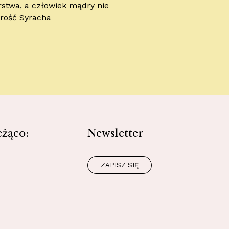
rstwa, a człowiek mądry nie
drość Syracha
eżąco:
Newsletter
ZAPISZ SIĘ