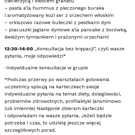
ciecierzycą i owocem granatu
– pasta a’la hummus z pieczonego buraka
i aromatyzowany kozi ser z orzechem włoskim
– orkiszowo razowe bułeczki z pestkami dyni
– placuszki jaglano dyniowe a’la pancake z borówką,
świeżym tymiankiem i prażonymi orzechami
12:30-14:00
„Konsultacja bez krępacji”, czyli wasze
pytania, moje odpowiedzi*
-indywidualne konsultacje w grupie
*Podczas przerwy po warsztatach gotowania
uczestnicy spisują na karteczkach swoje
indywidualne pytania na temat diety, dolegliwości,
problemów zdrowotnych, profilaktyki (anonimowo
lub imiennie) Następnie zbieram karteczki
i odpowiadam na wasze pytania. Jeżeli będzie
potrzeba i czas, to udzielę jeszcze więcej
szczegółowych porad.