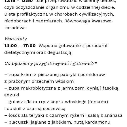
12:15 – 13:50
Jak przeprowadzić wiosenny detoks,
czyli oczyszczanie organizmu w codziennej diecie.
Dieta profilaktyczna w chorobach cywilizacyjnych,
niedoborach i nadmiarach. Równowaga kwasowo-
zasadowa.
Warsztaty
14:00 – 17:00
Wspólne gotowanie z poradami
dietetycznymi oraz degustacją
Co będziemy przygotowywać i gotować?*
– zupa krem z pieczonej papryki i pomidorów
z prażonym orzechem włoskim
– zupa makrobiotyczna z jarmużem, dynią i fasolką
adzuki
– gulasz a’la curry z kopru włoskiego (fenkuła)
i cukinii z czarną soczewicą
– łosoś ala teryaki z czarnym ryżem i salsą z ananasa
– placuszki jaglane z jabłkiem, nutą kardamonu