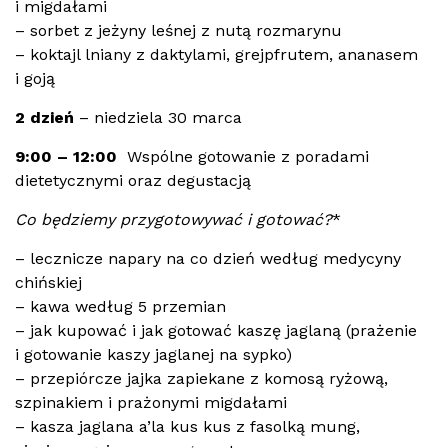
i migdałami
– sorbet z jeżyny leśnej z nutą rozmarynu
– koktajl lniany z daktylami, grejpfrutem, ananasem
i goją
2 dzień
– niedziela 30 marca
9:00 – 12:00
Wspólne gotowanie z poradami
dietetycznymi oraz degustacją
Co będziemy przygotowywać i gotować?
*
– lecznicze napary na co dzień według medycyny
chińskiej
– kawa według 5 przemian
– jak kupować i jak gotować kaszę jaglaną (prażenie
i gotowanie kaszy jaglanej na sypko)
– przepiórcze jajka zapiekane z komosą ryżową,
szpinakiem i prażonymi migdałami
– kasza jaglana a’la kus kus z fasolką mung,