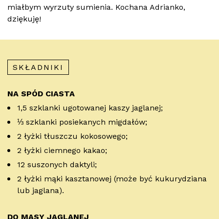
miałbym wyrzuty sumienia. Kochana Adrianko,
dziękuję!
SKŁADNIKI
NA SPÓD CIASTA
1,5 szklanki ugotowanej kaszy jaglanej;
⅓ szklanki posiekanych migdałów;
2 łyżki tłuszczu kokosowego;
2 łyżki ciemnego kakao;
12 suszonych daktyli;
2 łyżki mąki kasztanowej (może być kukurydziana
lub jaglana).
DO MASY JAGLANEJ