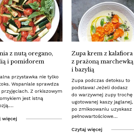
nia z nutą oregano,
Zupa krem z kalafiora
lią i pomidorem
z prażoną marchewką
i bazylią
ealna przystawka nie tylko
Zupa podczas detoksu to
toks. Wspaniale sprawdza
podstawa! Jeżeli dodasz
a przyjęciach. Z orkiszowym
do warzywnej zupy trochę
omykiem jest istną
ugotowanej kaszy jaglanej,
zją.…
po zmiksowaniu uzyskasz
pełnowartościowe…
j więcej
Czytaj więcej