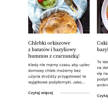
Chlebki orkiszowe
Cuki
z batatów i bazyliowy
bazy
hummus z czarnuszką!
To id
Kiedy nie mamy czasu aby upiec
na de
domowy chleb możemy bez
się n
użycia drożdży przygotować te
podpł
wyjątkowe podpłomyki. Jako…
ambro
Czytaj więcej
Czyta