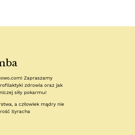
mba
drowo.com! Zapraszamy
ofilaktyki zdrowia oraz jak
niczej siły pokarmu!
rstwa, a człowiek mądry nie
drość Syracha