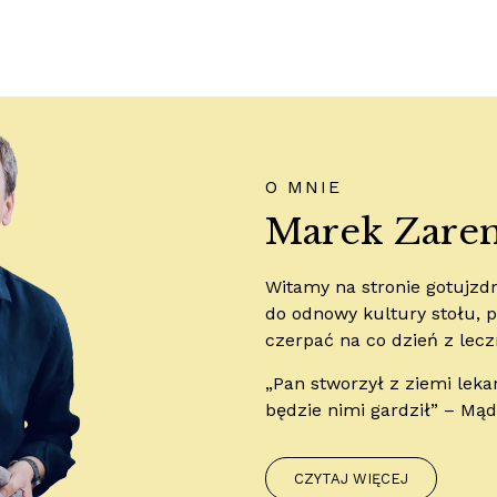
O MNIE
Marek Zare
Witamy na stronie gotujz
do odnowy kultury stołu, pr
czerpać na co dzień z lecz
„Pan stworzył z ziemi leka
będzie nimi gardził” – Mą
CZYTAJ WIĘCEJ