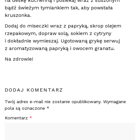
na deskę kuchenną i posiekaj wraz z suszonym
bądź świeżym tymiankiem tak, aby powstała
kruszonka.
Dodaj do miseczki wraz z papryką, skrop olejem
rzepakowym, dopraw solą, sokiem z cytryny
i dokładnie wymieszaj. Ugotowaną grykę serwuj
z aromatyzowaną papryką i owocem granatu.
Na zdrowie!
DODAJ KOMENTARZ
Twój adres e-mail nie zostanie opublikowany.
Wymagane
pola są oznaczone
*
Komentarz
*