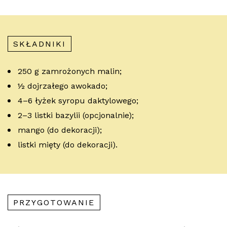
SKŁADNIKI
250 g zamrożonych malin;
½ dojrzałego awokado;
4–6 łyżek syropu daktylowego;
2–3 listki bazylii (opcjonalnie);
mango (do dekoracji);
listki mięty (do dekoracji).
PRZYGOTOWANIE