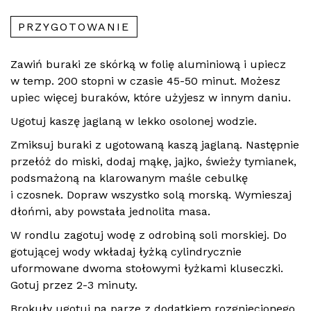
PRZYGOTOWANIE
Zawiń buraki ze skórką w folię aluminiową i upiecz
w temp. 200 stopni w czasie 45-50 minut. Możesz
upiec więcej buraków, które użyjesz w innym daniu.
Ugotuj kaszę jaglaną w lekko osolonej wodzie.
Zmiksuj buraki z ugotowaną kaszą jaglaną. Następnie
przełóż do miski, dodaj mąkę, jajko, świeży tymianek,
podsmażoną na klarowanym maśle cebulkę
i czosnek. Dopraw wszystko solą morską. Wymieszaj
dłońmi, aby powstała jednolita masa.
W rondlu zagotuj wodę z odrobiną soli morskiej. Do
gotującej wody wkładaj łyżką cylindrycznie
uformowane dwoma stołowymi łyżkami kluseczki.
Gotuj przez 2-3 minuty.
Brokuły ugotuj na parze z dodatkiem rozgniecionego