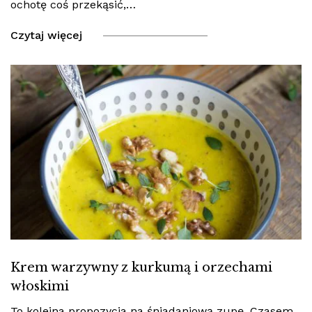
ochotę coś przekąsić,…
Czytaj więcej
Krem warzywny z kurkumą i orzechami
włoskimi
To kolejna propozycja na śniadaniową zupę. Czasem