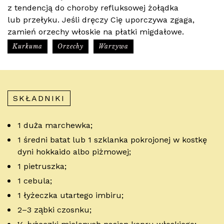
z tendencją do choroby refluksowej żołądka
lub przełyku. Jeśli dręczy Cię uporczywa zgaga,
zamień orzechy włoskie na płatki migdałowe.
Kurkuma
Orzechy
Warzywa
SKŁADNIKI
1 duża marchewka;
1 średni batat lub 1 szklanka pokrojonej w kostkę
dyni hokkaido albo piżmowej;
1 pietruszka;
1 cebula;
1 łyżeczka utartego imbiru;
2–3 ząbki czosnku;