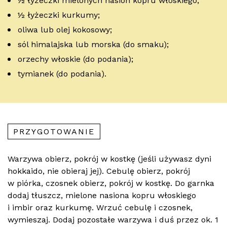
½ łyżeczki mielonych nasion kopru włoskiego;
½ łyżeczki kurkumy;
oliwa lub olej kokosowy;
sól himalajska lub morska (do smaku);
orzechy włoskie (do podania);
tymianek (do podania).
PRZYGOTOWANIE
Warzywa obierz, pokrój w kostkę (jeśli używasz dyni
hokkaido, nie obieraj jej). Cebulę obierz, pokrój
w piórka, czosnek obierz, pokrój w kostkę. Do garnka
dodaj tłuszcz, mielone nasiona kopru włoskiego
i imbir oraz kurkumę. Wrzuć cebulę i czosnek,
wymieszaj. Dodaj pozostałe warzywa i duś przez ok. 1