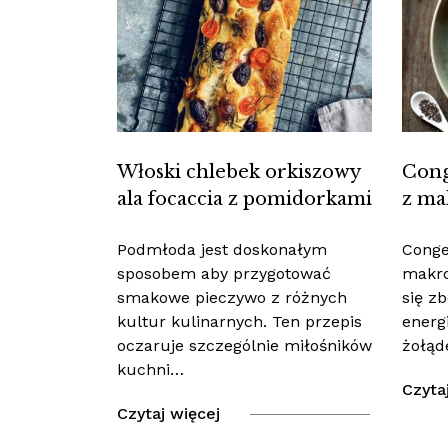
Włoski chlebek orkiszowy
Cong
ala focaccia z pomidorkami
z ma
Podmłoda jest doskonałym
Conge
sposobem aby przygotować
makro
smakowe pieczywo z różnych
się z
kultur kulinarnych. Ten przepis
energ
oczaruje szczególnie miłośników
żołąd
kuchni…
Czyta
Czytaj więcej