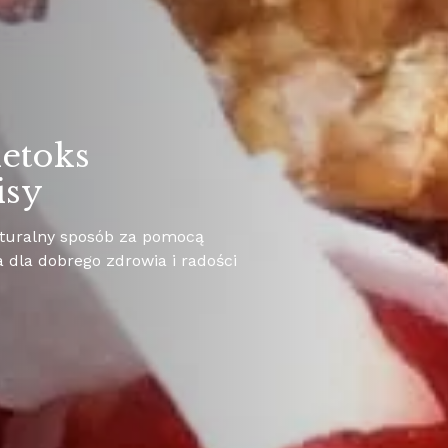
WZMOCNJI 
detoks
Gotuj
isy
i odzy
turalny sposób za pomocą
Obudź wewnęt
a dla dobrego zdrowia i radości
samopoczucie
zmęczenie…