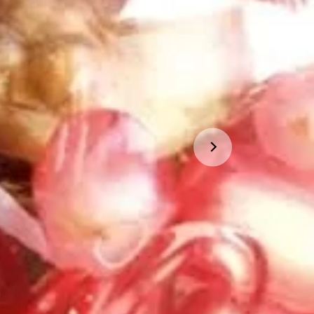
JELITA!
 zdrowo
skaj super odporność
rznego lekarza, ciesz się dobrym
m na co dzień i pokonaj przewlekłe