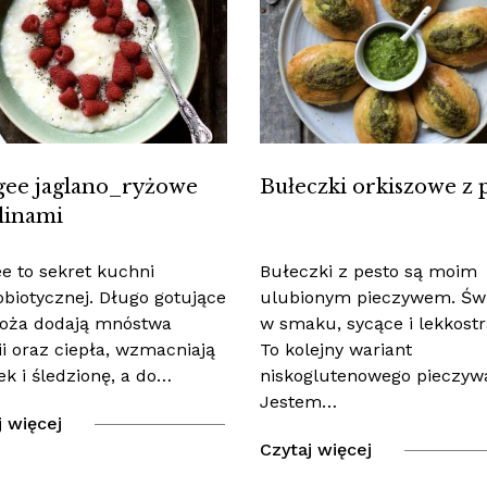
ee jaglano_ryżowe
Bułeczki orkiszowe z 
linami
e to sekret kuchni
Bułeczki z pesto są moim
biotycznej. Długo gotujące
ulubionym pieczywem. Św
boża dodają mnóstwa
w smaku, sycące i lekkost
ii oraz ciepła, wzmacniają
To kolejny wariant
ek i śledzionę, a do…
niskoglutenowego pieczyw
Jestem…
j więcej
Czytaj więcej