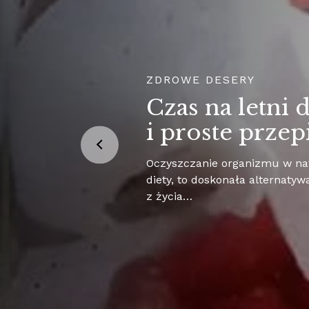
ZDROWE DESERY
Czas na letni 
i proste przep
Oczyszczanie organizmu w na
diety, to doskonała alternatyw
z życia…