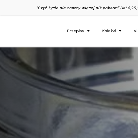
"Czyż życie nie znaczy więcej niż pokarm"
(Mt.6,25)
Przepisy
Książki
V