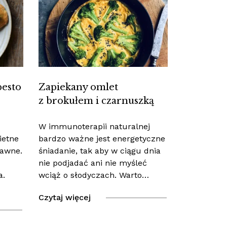
pesto
Zapiekany omlet
z brokułem i czarnuszką
W immunoterapii naturalnej
ietne
bardzo ważne jest energetyczne
rawne.
śniadanie, tak aby w ciągu dnia
nie podjadać ani nie myśleć
a.
wciąż o słodyczach. Warto…
Czytaj więcej